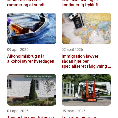
rammer og et sundt
kontinuerlig trykluft
arbejdsmiljø
09 april 2026
02 april 2026
Alkoholmisbrug når
Immigration lawyer:
alkohol styrer hverdagen
sådan hjælper
specialiseret rådgivning i
dansk udlændingeret
01 april 2026
05 marts 2026
Tegnestue med fokus på
Leje af minigraver