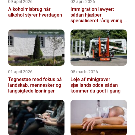
09 april 2026
02 april 2026
Alkoholmisbrug når
Immigration lawyer:
alkohol styrer hverdagen
sådan hjælper
specialiseret rådgivning i
dansk udlændingeret
01 april 2026
05 marts 2026
Tegnestue med fokus på
Leje af minigraver
landskab, mennesker og
sjællands odde sådan
langsigtede løsninger
kommer du godt i gang