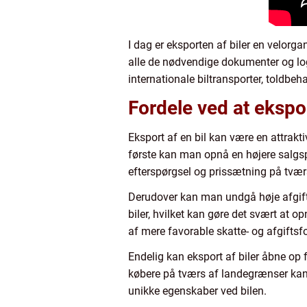
I dag er eksporten af biler en velorga
alle de nødvendige dokumenter og logi
internationale biltransporter, toldbe
Fordele ved at ekspor
Eksport af en bil kan være en attrakt
første kan man opnå en højere salgsp
efterspørgsel og prissætning på tværs
Derudover kan man undgå høje afgifte
biler, hvilket kan gøre det svært at o
af mere favorable skatte- og afgiftsfo
Endelig kan eksport af biler åbne op f
købere på tværs af landegrænser kan m
unikke egenskaber ved bilen.