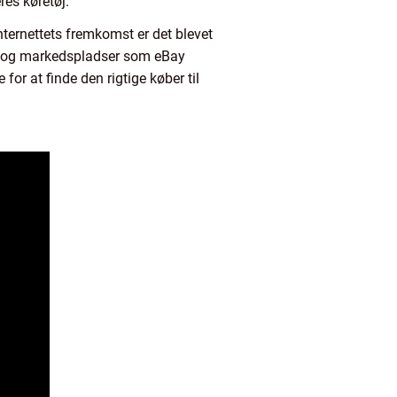
res køretøj.
ternettets fremkomst er det blevet
rms og markedspladser som eBay
for at finde den rigtige køber til