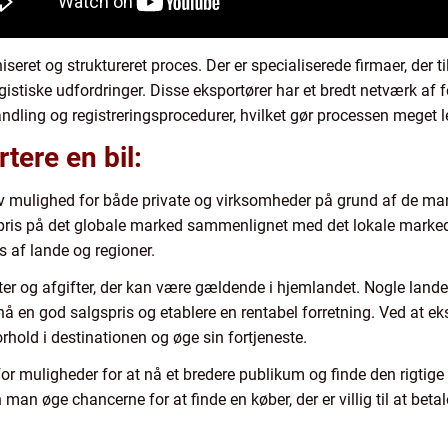
niseret og struktureret proces. Der er specialiserede firmaer, der
stiske udfordringer. Disse eksportører har et bredt netværk af 
handling og registreringsprocedurer, hvilket gør processen meget 
tere en bil:
iv mulighed for både private og virksomheder på grund af de man
ris på det globale marked sammenlignet med det lokale marked. 
 af lande og regioner.
r og afgifter, der kan være gældende i hjemlandet. Nogle lande h
pnå en god salgspris og etablere en rentabel forretning. Ved at e
rhold i destinationen og øge sin fortjeneste.
or muligheder for at nå et bredere publikum og finde den rigtige kø
an øge chancerne for at finde en køber, der er villig til at beta