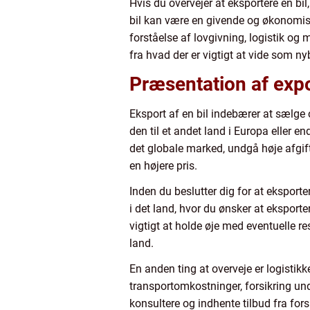
Hvis du overvejer at eksportere en bi
bil kan være en givende og økonomis
forståelse af lovgivning, logistik og 
fra hvad der er vigtigt at vide som ny
Præsentation af expor
Eksport af en bil indebærer at sælge 
den til et andet land i Europa eller en
det globale marked, undgå høje afgifte
en højere pris.
Inden du beslutter dig for at eksporte
i det land, hvor du ønsker at eksporter
vigtigt at holde øje med eventuelle r
land.
En anden ting at overveje er logisti
transportomkostninger, forsikring un
konsultere og indhente tilbud fra fors