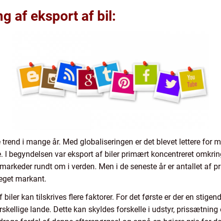
 af eksport af bil:
e trend i mange år. Med globaliseringen er det blevet lettere fo
 I begyndelsen var eksport af biler primært koncentreret omkrin
ige markeder rundt om i verden. Men i de seneste år er antallet af 
teget markant.
biler kan tilskrives flere faktorer. For det første er der en stigen
rskellige lande. Dette kan skyldes forskelle i udstyr, prissætning