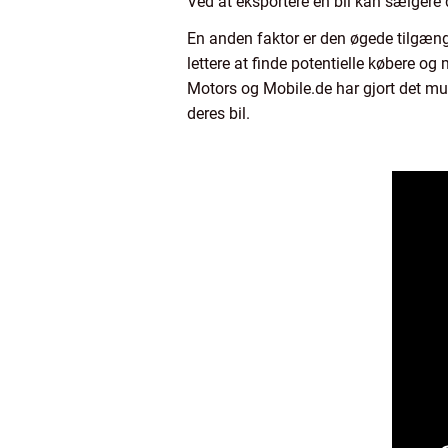
Ved at eksportere en bil kan sælgere 
En anden faktor er den øgede tilgæng
lettere at finde potentielle købere 
Motors og Mobile.de har gjort det muli
deres bil.