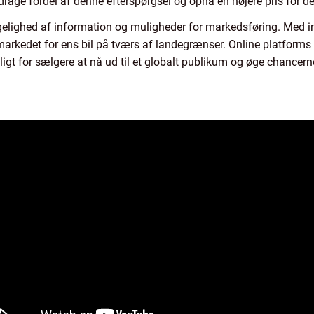
drage fordel af denne efterspørgsel og opnå en højere pris for de
elighed af information og muligheder for markedsføring. Med in
og markedet for ens bil på tværs af landegrænser. Online platfo
gt for sælgere at nå ud til et globalt publikum og øge chancerne 