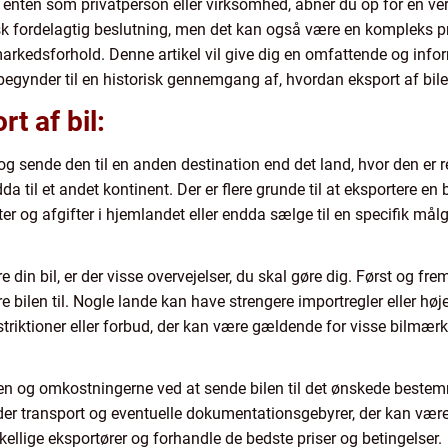
l, enten som privatperson eller virksomhed, åbner du op for en ve
k fordelagtig beslutning, men det kan også være en kompleks pr
markedsforhold. Denne artikel vil give dig en omfattende og infor
begynder til en historisk gennemgang af, hvordan eksport af biler 
t af bil:
og sende den til en anden destination end det land, hvor den er 
dda til et andet kontinent. Der er flere grunde til at eksportere en
r og afgifter i hjemlandet eller endda sælge til en specifik målgru
re din bil, er der visse overvejelser, du skal gøre dig. Først og f
e bilen til. Nogle lande kan have strengere importregler eller høje
estriktioner eller forbud, der kan være gældende for visse bilmær
kken og omkostningerne ved at sende bilen til det ønskede bestem
der transport og eventuelle dokumentationsgebyrer, der kan være
kellige eksportører og forhandle de bedste priser og betingelser.