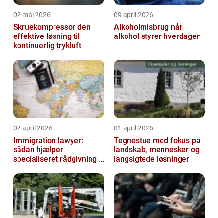
02 maj 2026
09 april 2026
Skruekompressor den
Alkoholmisbrug når
effektive løsning til
alkohol styrer hverdagen
kontinuerlig trykluft
02 april 2026
01 april 2026
Immigration lawyer:
Tegnestue med fokus på
sådan hjælper
landskab, mennesker og
specialiseret rådgivning i
langsigtede løsninger
dansk udlændingeret