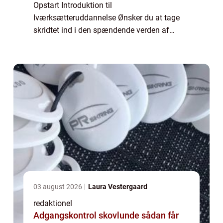
Opstart Introduktion til
Iværksætteruddannelse Ønsker du at tage
skridtet ind i den spændende verden af
iværksætteri? Bliver du drevet af en idé eller
et koncept, som du brænder for at omsætte
til virkeligh...
03 august 2026
Laura Vestergaard
redaktionel
Adgangskontrol skovlunde sådan får