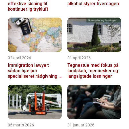
effektive løsning til
alkohol styrer hverdagen
kontinuerlig trykluft
02 april 2026
01 april 2026
Immigration lawyer:
Tegnestue med fokus på
sådan hjælper
landskab, mennesker og
specialiseret rådgivning i
langsigtede løsninger
dansk udlændingeret
05 marts 2026
31 januar 2026