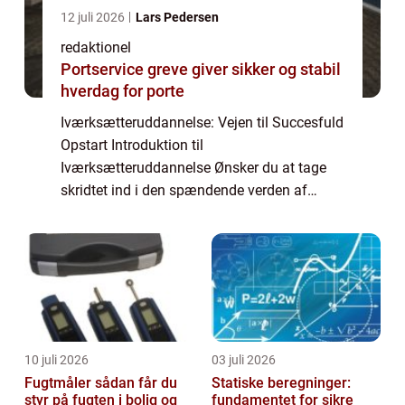
12 juli 2026
Lars Pedersen
redaktionel
Portservice greve giver sikker og stabil
hverdag for porte
Iværksætteruddannelse: Vejen til Succesfuld
Opstart Introduktion til
Iværksætteruddannelse Ønsker du at tage
skridtet ind i den spændende verden af
iværksætteri? Bliver du drevet af en idé eller
et koncept, som du brænder for at omsætte
til virkeligh...
10 juli 2026
03 juli 2026
Fugtmåler sådan får du
Statiske beregninger:
styr på fugten i bolig og
fundamentet for sikre