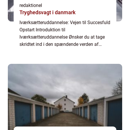
redaktionel
Tryghedsvagt i danmark
Iværksætteruddannelse: Vejen til Succesfuld
Opstart Introduktion til
Iværksætteruddannelse Ønsker du at tage
skridtet ind i den spændende verden af
iværksætteri? Bliver du drevet af en idé eller
et koncept, som du brænder for at omsætte
til virkeligh...