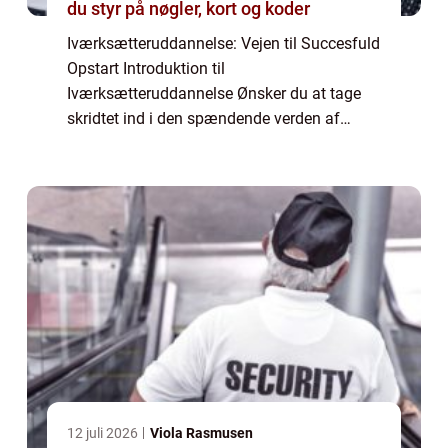
du styr på nøgler, kort og koder
Iværksætteruddannelse: Vejen til Succesfuld
Opstart Introduktion til
Iværksætteruddannelse Ønsker du at tage
skridtet ind i den spændende verden af
iværksætteri? Bliver du drevet af en idé eller
et koncept, som du brænder for at omsætte
til virkeligh...
12 juli 2026
Viola Rasmusen