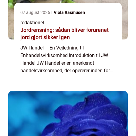
07 august 2026
Viola Rasmusen
redaktionel
Jordrensning: sådan bliver forurenet
jord gjort sikker igen
JW Handel – En Vejledning til
Enhandelsvirksomhed Introduktion til JW
Handel JW Handel er en anerkendt
handelsvirksomhed, der opererer inden for
både private og erhvervssegmentet.
Virksomheden har specialiseret sig i en
handelsform kaldet enhan...