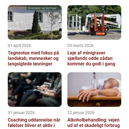
dansk udlændingeret
01 april 2026
05 marts 2026
Tegnestue med fokus på
Leje af minigraver
landskab, mennesker og
sjællands odde sådan
langsigtede løsninger
kommer du godt i gang
31 januar 2026
22 januar 2026
Coaching uddannelse når
Alkoholbehandling: vejen
følelser bliver et aktiv i
ud af et skadeligt forbrug