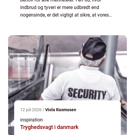
indbrud og tyveri er mere udbredt end
nogensinde, er det vigtigt at sikre, at vores
bosted og ejendele er beskyttet mod
potentielle trusler. En låsesmed er din
ultimative ...
12 juli 2026
Viola Rasmusen
inspiration
Tryghedsvagt i danmark