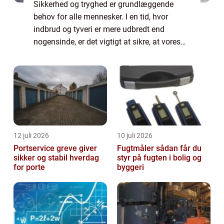
Sikkerhed og tryghed er grundlæggende
behov for alle mennesker. I en tid, hvor
indbrud og tyveri er mere udbredt end
nogensinde, er det vigtigt at sikre, at vores
bosted og ejendele er beskyttet mod
potentielle trusler. En låsesmed er din
ultimative ...
12 juli 2026
10 juli 2026
Portservice greve giver
Fugtmåler sådan får du
sikker og stabil hverdag
styr på fugten i bolig og
for porte
byggeri