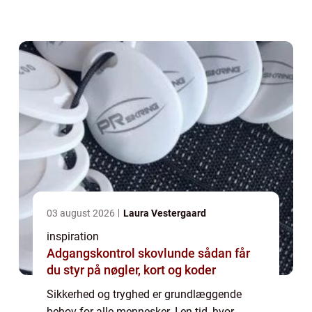
bosted og ejendele er beskyttet mod
potentielle trusler. En låsesmed er din
ultimative ...
03 august 2026
Laura Vestergaard
inspiration
Adgangskontrol skovlunde sådan får
du styr på nøgler, kort og koder
Sikkerhed og tryghed er grundlæggende
behov for alle mennesker. I en tid, hvor