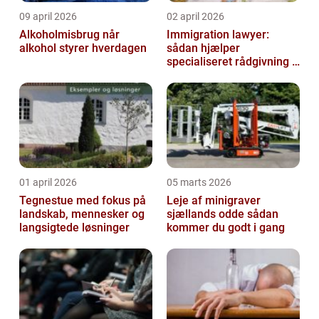
09 april 2026
02 april 2026
Alkoholmisbrug når
Immigration lawyer:
alkohol styrer hverdagen
sådan hjælper
specialiseret rådgivning i
dansk udlændingeret
01 april 2026
05 marts 2026
Tegnestue med fokus på
Leje af minigraver
landskab, mennesker og
sjællands odde sådan
langsigtede løsninger
kommer du godt i gang