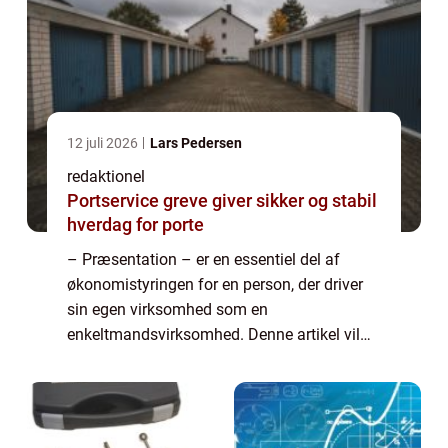
12 juli 2026
Lars Pedersen
redaktionel
Portservice greve giver sikker og stabil
hverdag for porte
– Præsentation – er en essentiel del af
økonomistyringen for en person, der driver
sin egen virksomhed som en
enkeltmandsvirksomhed. Denne artikel vil
give dig en omfattende forståelse af, hvad
dette indebærer, og hvorfor det er vigtigt f...