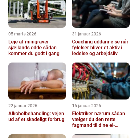
05 marts 2026
31 januar 2026
Leje af minigraver
Coaching uddannelse når
sjællands odde sådan
følelser bliver et aktiv i
kommer du godt i gang
ledelse og arbejdsliv
22 januar 2026
16 januar 2026
Alkoholbehandling: vejen
Elektriker nærum sådan
ud af et skadeligt forbrug
vælger du den rette
fagmand til dine el-
opgaver