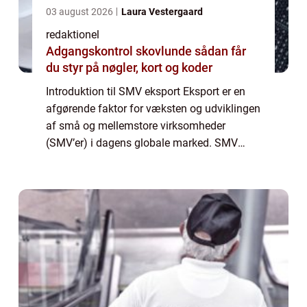
03 august 2026
Laura Vestergaard
redaktionel
Adgangskontrol skovlunde sådan får
du styr på nøgler, kort og koder
Introduktion til SMV eksport Eksport er en
afgørende faktor for væksten og udviklingen
af små og mellemstore virksomheder
(SMV’er) i dagens globale marked. SMV
eksport åbner døren for nye muligheder,
markeder og kunder, hvilket potentielt kan f...