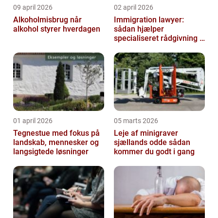
09 april 2026
02 april 2026
Alkoholmisbrug når
Immigration lawyer:
alkohol styrer hverdagen
sådan hjælper
specialiseret rådgivning i
dansk udlændingeret
01 april 2026
05 marts 2026
Tegnestue med fokus på
Leje af minigraver
landskab, mennesker og
sjællands odde sådan
langsigtede løsninger
kommer du godt i gang