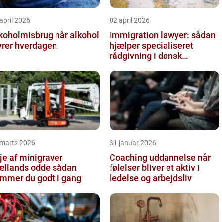
april 2026
02 april 2026
oholmisbrug når alkohol
Immigration lawyer: sådan
yrer hverdagen
hjælper specialiseret
rådgivning i dansk
udlændingeret
 marts 2026
31 januar 2026
je af minigraver
Coaching uddannelse når
llands odde sådan
følelser bliver et aktiv i
mmer du godt i gang
ledelse og arbejdsliv