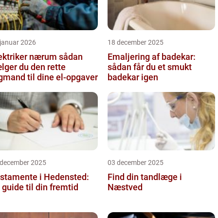
 januar 2026
18 december 2025
ktriker nærum sådan
Emaljering af badekar:
lger du den rette
sådan får du et smukt
gmand til dine el-opgaver
badekar igen
 december 2025
03 december 2025
stamente i Hedensted:
Find din tandlæge i
 guide til din fremtid
Næstved