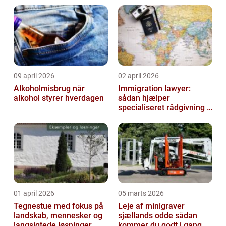
09 april 2026
02 april 2026
Alkoholmisbrug når
Immigration lawyer:
alkohol styrer hverdagen
sådan hjælper
specialiseret rådgivning i
dansk udlændingeret
01 april 2026
05 marts 2026
Tegnestue med fokus på
Leje af minigraver
landskab, mennesker og
sjællands odde sådan
langsigtede løsninger
kommer du godt i gang