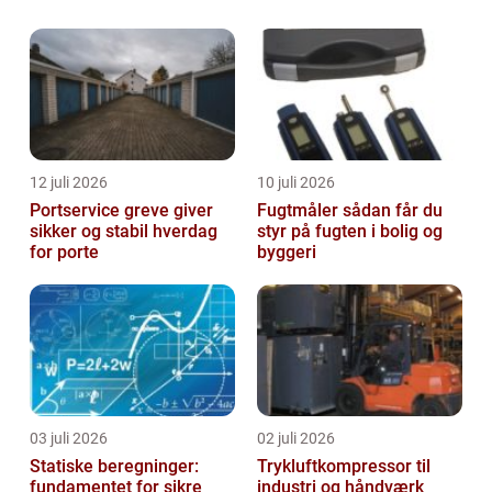
hvor både virksomheder og samfund står
over for udfordringer som overforbrug og
klimaforandring...
12 juli 2026
10 juli 2026
Portservice greve giver
Fugtmåler sådan får du
sikker og stabil hverdag
styr på fugten i bolig og
for porte
byggeri
03 juli 2026
02 juli 2026
Statiske beregninger:
Trykluftkompressor til
fundamentet for sikre
industri og håndværk