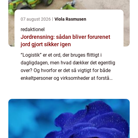
07 august 2026
Viola Rasmusen
redaktionel
Jordrensning: sådan bliver forurenet
jord gjort sikker igen
“Logistik” er et ord, der bruges flittigt i
dagligdagen, men hvad dækker det egentlig
over? Og hvorfor er det så vigtigt for både
enkeltpersoner og virksomheder at forstå
begrebet? I denne artikel vil vi give dig en
omfattende introduktio...